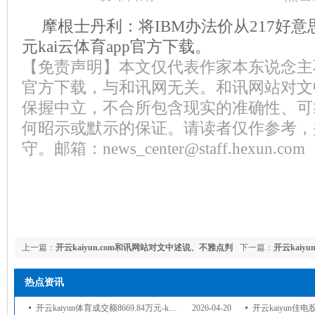
摩根士丹利：将IBM办法价从217好意
元kai云体育app官方下载。
【免责声明】本文仅代表作家本东说念主不雅
官方下载，与和讯网无关。和讯网站对文
保握中立，不合所包含现实的准确性、可
何昭示或默示的保证。请读者仅作参考，
守。邮箱：news_center@staff.hexun.com
上一篇：
开云kaiyun.com和讯网站对文中述说、不雅点判
下一篇：
开云kaiy
断保握中立-kai云体育app官方下载app最新版本-kai云体育app官方登录入口
云体育app官方下载a
热点资讯
开云kaiyun体育成交额8669.84万元-kai云体育app官方下载app最
2026-04-20
开云kaiyun佳电股份12月31日