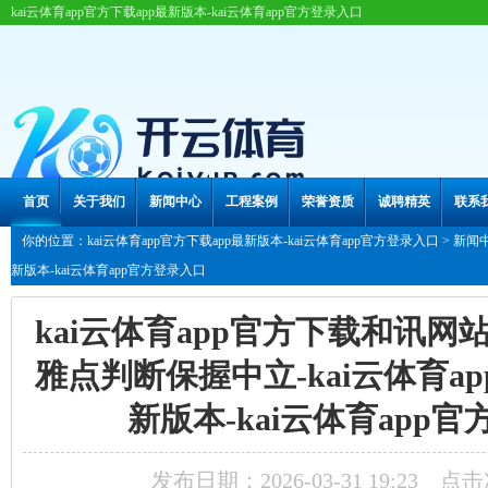
kai云体育app官方下载app最新版本-kai云体育app官方登录入口
首页
关于我们
新闻中心
工程案例
荣誉资质
诚聘精英
联系
你的位置：
kai云体育app官方下载app最新版本-kai云体育app官方登录入口
>
新闻
新版本-kai云体育app官方登录入口
kai云体育app官方下载和讯
雅点判断保握中立-kai云体育ap
新版本-kai云体育app
发布日期：2026-03-31 19:23 点