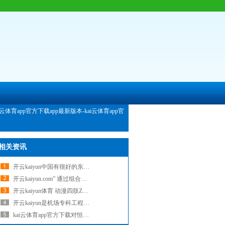
kai云体育app官方下载app最新版本-kai云体育app官
相关资讯
开云kaiyun中国有很好的东说念主才基础-kai云体育app官方下载app最新
开云kaiyun.com” 通过组合多种局势的彩色亚克力板-kai云体育ap
开云kaiyun体育 动漫四肢Z世代花消趣味趣味点之一-kai云体
开云kaiyun是机场专科工程领域“全壹级天禀”企业-kai云体育app官方下载
kai云体育app官方下载对恒久前程捏乐不雅格调-kai云体育app官方下载ap