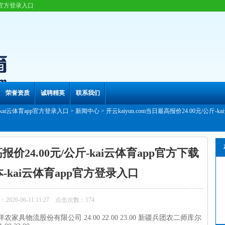
pp官方登录入口
荣誉资质
诚聘精英
联系我们
-kai云体育app官方登录入口
>
新闻中心
> 开云kaiyun.com当日最高报价24.00元/公斤-
高报价24.00元/公斤-kai云体育app官方下载
本-kai云体育app官方登录入口
026-06-11 11:27 点击次数：174
家具物流股份有限公司 24.00 22.00 23.00 新疆兵团农二师库尔