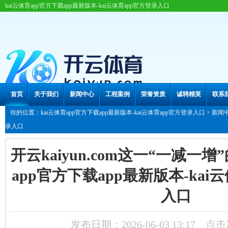
kai云体育app官方下载app最新版本-kai云体育app官方登录入口
首页
关于我们
新闻中心
工程案例
荣誉资质
诚聘精英
联系
你的位置：
kai云体育app官方下载app最新版本-kai云体育app官方登录入口
>
新闻
录入口
开云kaiyun.com这一“一减一增
app官方下载app最新版本-kai
入口
发布日期：2026-06-03 13:17 点