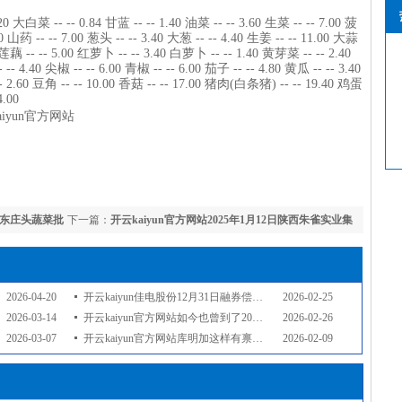
-- -- 0.84 甘蓝 -- -- 1.40 油菜 -- -- 3.60 生菜 -- -- 7.00 菠
40 山药 -- -- 7.00 葱头 -- -- 3.40 大葱 -- -- 4.40 生姜 -- -- 11.00 大蒜
40 莲藕 -- -- 5.00 红萝卜 -- -- 3.40 白萝卜 -- -- 1.40 黄芽菜 -- -- 2.40
- 4.40 尖椒 -- -- 6.00 青椒 -- -- 6.00 茄子 -- -- 4.80 黄瓜 -- -- 3.40
-- 2.60 豆角 -- -- 10.00 香菇 -- -- 17.00 猪肉(白条猪) -- -- 19.40 鸡蛋
4.00
yun官方网站
日青岛东庄头蔬菜批
下一篇：
开云kaiyun官方网站2025年1月12日陕西朱雀实业集
下载app最新版本-kai云体育app官方登录入口
团有限公司价钱行情-kai云体育app官方下载app最新版本-kai
云体育app官方登录入口
2026-04-20
开云kaiyun佳电股份12月31日融券偿还0股-kai云体育app官方下载ap
2026-02-25
2026-03-14
开云kaiyun官方网站如今也曾到了2025年-kai云体育app官方下载app
2026-02-26
2026-03-07
开云kaiyun官方网站库明加这样有禀赋的仅仅滚动不定-kai云体育app官方下
2026-02-09