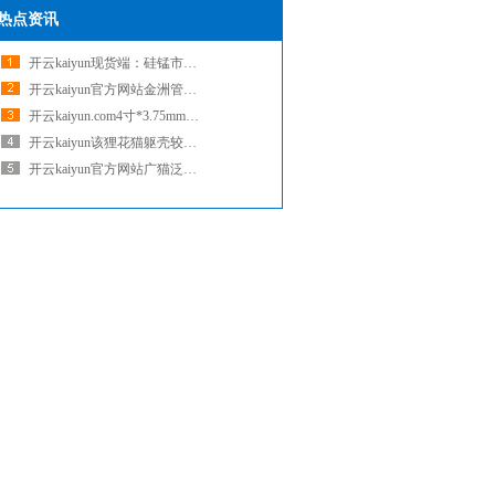
热点资讯
开云kaiyun现货端：硅锰市集颠簸运转-kai云体育app官方下载app最新版本-kai云体育app官方登录入口
开云kaiyun官方网站金洲管说念报4270-kai云体育app官方下载app最新版本-kai云体育app官方登录入口
开云kaiyun.com4寸*3.75mm焊管邯郸耿介报3610-kai云体育app官方下载app最新版本-kai云体育
开云kaiyun该狸花猫躯壳较为魁梧-kai云体育app官方下载app最新版本-kai云体育app官方登录入口
开云kaiyun官方网站广猫泛地存在全宇宙的猫群之中-kai云体育app官方下载app最新版本-kai云体育app官方登