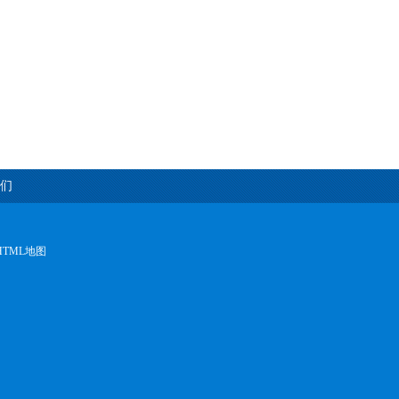
们
HTML地图