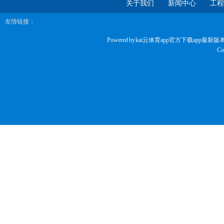
关于我们
新闻中心
工程
友情链接：
Powered by
kai云体育app官方下载app最新版
Co