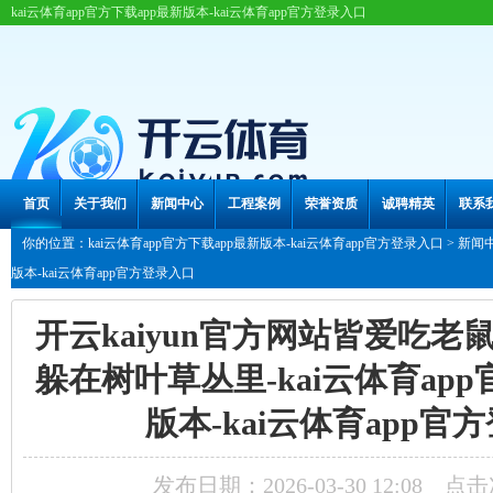
kai云体育app官方下载app最新版本-kai云体育app官方登录入口
首页
关于我们
新闻中心
工程案例
荣誉资质
诚聘精英
联系
你的位置：
kai云体育app官方下载app最新版本-kai云体育app官方登录入口
>
新闻
版本-kai云体育app官方登录入口
开云kaiyun官方网站皆爱吃
躲在树叶草丛里-kai云体育app
版本-kai云体育app官
发布日期：2026-03-30 12:08 点