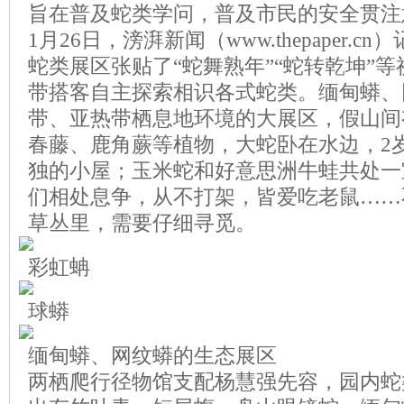
旨在普及蛇类学问，普及市民的安全贯注
1月26日，滂湃新闻（www.thepaper.
蛇类展区张贴了“蛇舞熟年”“蛇转乾坤”
带搭客自主探索相识各式蛇类。缅甸蟒、
带、亚热带栖息地环境的大展区，假山间
春藤、鹿角蕨等植物，大蛇卧在水边，2
独的小屋；玉米蛇和好意思洲牛蛙共处一
们相处息争，从不打架，皆爱吃老鼠……
草丛里，需要仔细寻觅。
彩虹蚺
球蟒
缅甸蟒、网纹蟒的生态展区
两栖爬行径物馆支配杨慧强先容，园内蛇