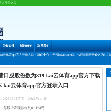
pp官方登录入口
荣誉资质
诚聘精英
联系我们
-kai云体育app官方登录入口
>
新闻中心
> 开云kaiyun.com其中A股昔日股股份数为319-
股昔日股股份数为319-kai云体育app官方下载
本-kai云体育app官方登录入口
026-03-04 07:59 点击次数：119
元，每股派发现款红利0.1164元