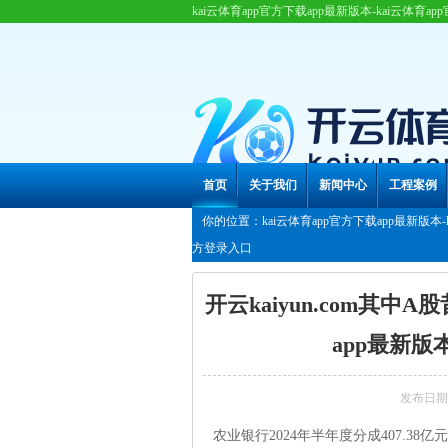
kai云体育app官方下载app最新版本-kai云体育a
首页
关于我们
新闻中心
工程案例
你的位置：
kai云体育app官方下载app最新版本
方登录入口
开云kaiyun.com其中A
app最新版
发布日期：2
农业银行2024年半年度分成407.38亿