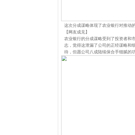
这次分成谋略体现了农业银行对推动
【网友成见】
农业银行的分成谋略受到了投资者和
志，觉得这泄漏了公司的正经谋略和
待，但愿公司八成陆续保合手细腻的