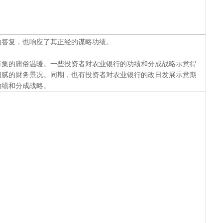
的答复，也响应了其正经的谋略功绩。
市集的庸俗温暖。一些投资者对农业银行的功绩和分成战略示意得
细腻的财务景况。同期，也有投资者对农业银行的改日发展示意期
功绩和分成战略。