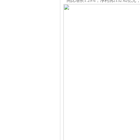
同比增长1.29%；净利润2152.62亿