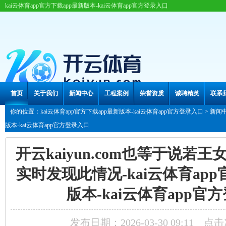
kai云体育app官方下载app最新版本-kai云体育app官方登录入口
首页
关于我们
新闻中心
工程案例
荣誉资质
诚聘精英
联系
你的位置：
kai云体育app官方下载app最新版本-kai云体育app官方登录入口
>
新闻
版本-kai云体育app官方登录入口
开云kaiyun.com也等于说若
实时发现此情况-kai云体育app
版本-kai云体育app官
发布日期：2026-03-30 09:11 点