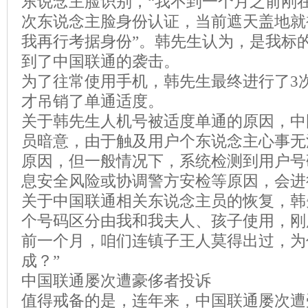
东说念主脸识别，“我不到一个月之前刚
次东说念主脸身份认证，当前遮天盖地就
我再行考据身份”。韩先生认为，是我标
到了中国联通的袭击。
为了往常使用手机，韩先生最终进行了3
才吊销了单通适度。
关于韩先生人机号被适度单通的原因，中
员暗意，由于触及用户个东说念主心事无
原因，但一般情况下，系统检测到用户号
息安全风险或协调警方安检等原因，会进
关于中国联通相关东说念主员的恢复，韩
个号码区分由我和我夫人、孩子使用，刚
前一个月，咱们连镇子王人莫得出过，为
成？”
中国联通屡次遭豪侈者投诉
值得戒备的是，连年来，中国联通屡次遭