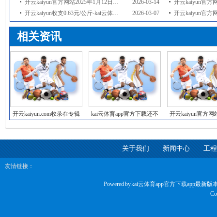
开云kaiyun官方网站2025年1月12日陕西泾云当代农业股份有限公司云阳蔬菜
2026-03-14
开云kaiyun官方网站如今也曾到了
开云kaiyun收支0.63元/公斤-kai云体育app官方下载app最新版本-
2026-03-07
开云kaiyun官方网站库明加这样有
相关资讯
开云kaiyun.com收录在专辑
kai云体育app官方下载还不
开云kaiyun官方
《唱歌
错凭证不同
主不可能
关于我们
新闻中心
工程
友情链接：
Powered by
kai云体育app官方下载app最新版
Co