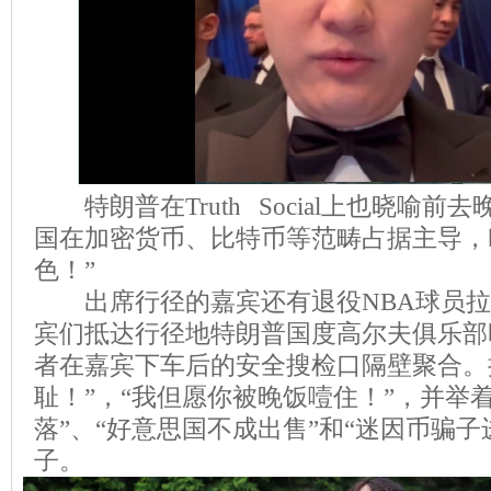
特朗普在Truth Social上也晓喻前
国在加密货币、比特币等范畴占据主导，
色！”
出席行径的嘉宾还有退役NBA球员拉
宾们抵达行径地特朗普国度高尔夫俱乐部时
者在嘉宾下车后的安全搜检口隔壁聚合。
耻！”，“我但愿你被晚饭噎住！”，并举
落”、“好意思国不成出售”和“迷因币骗子
子。