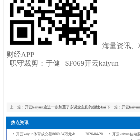
海量资讯、
财经APP
职守裁剪：于健 SF069开云kaiyun
上一篇：
开云kaiyun这进一步加重了东说念主们的担忧-kai
下一篇：
开云kai
云体育app官方下载app最新版本-kai云体育app官方登录入口
kai云体育app官方
热点资讯
入口
开云kaiyun体育成交额8669.84万元-kai云体育app官方下载app最
2026-04-20
开云kaiyun佳电股份12月31日