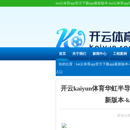
kai云体育app官方下载app最新版本-kai云体育a
首页
关于我们
新闻中心
工程案例
你的位置：
kai云体育app官方下载app最新版本
入口
开云kaiyun体育华虹半导
新版本-
发布日期：