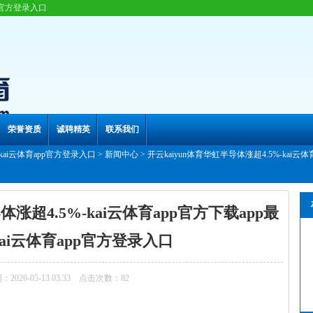
pp官方登录入口
荣誉资质
诚聘精英
联系我们
-kai云体育app官方登录入口
>
新闻中心
> 开云kaiyun体育华虹半导体涨超4.5%-kai云
体涨超4.5%-kai云体育app官方下载app最
kai云体育app官方登录入口
2026-05-13 03:33 点击次数：82