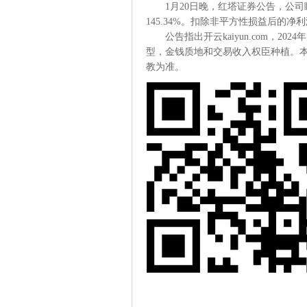
1月20日晚，红塔证券公告，公司瞻望
145.34%。扣除非平方性损益后的净利润
公告指出开云kaiyun.com，2
型，金钱质地和交易收入权臣种植。
教为准。