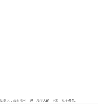
幅度更大，甚而能和 20 几倍大的 70B 模子失色。