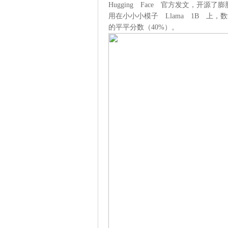
Hugging Face 官方发文，开源
用在小小小模子 Llama 1B 上
的平平分数（40%）。