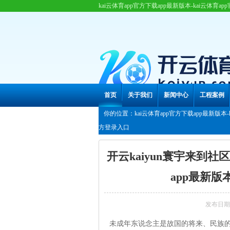
kai云体育app官方下载app最新版本-kai云体育a
首页
关于我们
新闻中心
工程案例
你的位置：
kai云体育app官方下载app最新版本
方登录入口
开云kaiyun寰宇来到社
app最新版
发布日期：2
未成年东说念主是故国的将来、民族