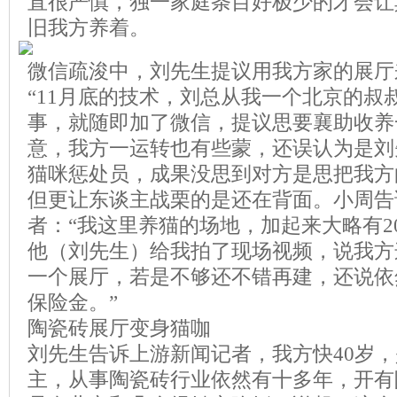
直很严慎，独一家庭条目好极少的才会让
旧我方养着。
微信疏浚中，刘先生提议用我方家的展厅
“11月底的技术，刘总从我一个北京的叔
事，就随即加了微信，提议思要襄助收养
意，我方一运转也有些蒙，还误认为是刘
猫咪惩处员，成果没思到对方是思把我方
但更让东谈主战栗的是还在背面。小周告
者：“我这里养猫的场地，加起来大略有2
他（刘先生）给我拍了现场视频，说我方这
一个展厅，若是不够还不错再建，还说依
保险金。”
陶瓷砖展厅变身猫咖
刘先生告诉上游新闻记者，我方快40岁
主，从事陶瓷砖行业依然有十多年，开有