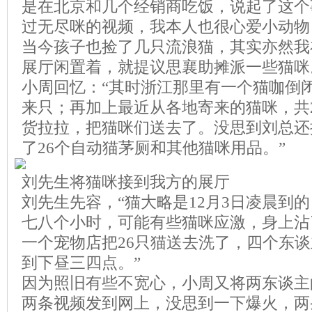
是在北京和几个经销商吃饭，说起了这个
过无尽咪的视频，我本人也很心爱小动物
当今孩子也捡了几只流浪猫，其实亦然我
展厅闲置着，就提议思襄助摊派一些猫咪
小周回忆：“其时浙江那里有一个猫咖倒
来只；再加上最近从各地寄来的猫咪，共
货拉拉，把猫咪们送去了。没思到刘总还
了26个自动猫茅厕和其他猫咪用品。”
刘先生将猫咪接到我方的展厅
刘先生先容，“猫大略是12月3日凌晨到
七八个小时，可能有些猫咪应激，身上沾
一个宠物店把26只猫送去洗了，四个东
到下昼三四点。”
因为照旧有些不宽心，小周又将两东谈主
两条视频发到网上，没思到一下爆火，两