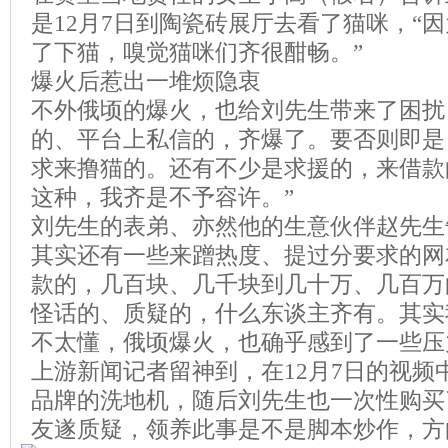
是12月7日到陶瓷砖展厅去看了猫咪，“
了下猫，嗅觉猫咪们齐很酣畅。”
爆火后惹出一堆烦隐衷
不外俄顷的爆火，也给刘先生带来了困扰
的、平台上私信的，齐爆了。要否则即是
求来撸猫的。还有不少是求援的，来借款
这种，我齐是不予容许。”
刘先生的表弟、亦然他的生意伙伴赵先生
其实还有一些来蹭热度、提过分要求的网
款的，几百块、几千块到几十万、几百万
怪话的、质疑的，什么东谈主齐有。其实
不太懂，俄顷爆火，也确乎感到了一些压
上游新闻记者留神到，在12月7日的视频
品牌的洗地机，随后刘先生也一次性购买
友遂质疑，领养此事是不是脚本炒作，方