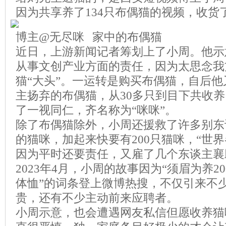
因为共享养了134只布偶猫的视频，收货
博主@无尽咪 家中的布偶猫
近日，上游新闻记者筹划上了小周。他示
从事文创产业方面的责任，因为太思念我
猫“大头”。一运转是购买布偶猫，自后
主扬弃的布偶猫，从30多只到目下共收养
了一视同仁，齐名称为“咪咪”。
除了布偶猫除外，小周还援救了许多别东
的猫咪，加起来快要有200只猫咪，“世
因为平时还要责任，又雇了几个东谈主襄
2023年4月，小周的故事因为“须眉为养2
体恤”的词条登上微博热搜，不仅引来不
贵，还有不少主动前来应聘者。
小周示意，也会遭遇网友私信但愿收养猫