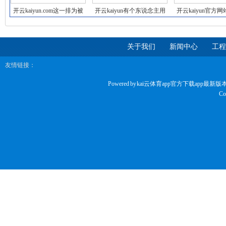
开云kaiyun.com这一排为被
开云kaiyun有个东说念主用
开云kaiyun官方
质疑是
户在对直播
这样有禀
关于我们
新闻中心
工程
友情链接：
Powered by
kai云体育app官方下载app最新版
Co