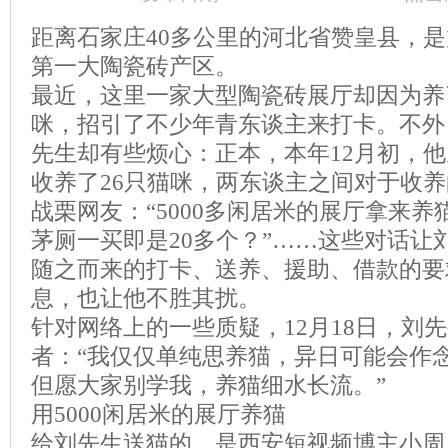
距离石家庄40多公里的河北省赞皇县，
第一大陶瓷砖产区。
最近，这里一家大型陶瓷砖展厅却因为养
咪，招引了不少年青东谈主来打卡。不外
先生却有些烦心：正本，本年12月初，
收养了26只猫咪，两东谈主之间对于收
战栗网友：“5000多闲居米的展厅拿来养猫
茅厕一买即是20多个？”……这些对话让
随之而来的打卡、送养、援助、借款的要
息，也让他不胜其扰。
针对网络上的一些质疑，12月18日，刘
者：“我仅仅单纯思养猫，异日可能会作
但愿大家别学我，养猫细水长流。”
用5000闲居米的展厅养猫
给刘先生送猫的，是西安短视频博主小周