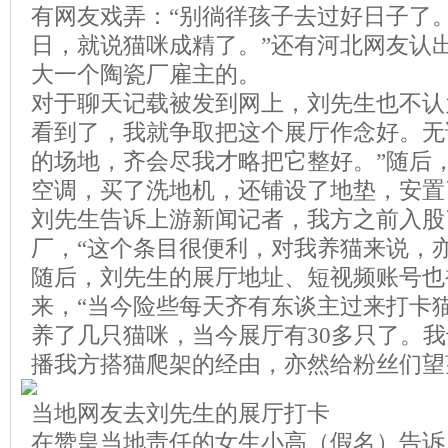
有网友戏弄：“别徜徉孩子去过好日子了。
日，就说猫咪成精了。”还有河北网友认
大一个陶瓷厂雇主的。
对于聊天记载被发到网上，刘先生也不认
看到了，我就争取把这个展厅作念好。无
的场地，齐会尽我才略把它整好。”随后
空调，买了洗地机，还铺设了地垫，安置
刘先生告诉上游新闻记者，我方之前入股
厂，“这个条目很便利，对我养猫来说，
随后，刘先生的展厅地址、短视频账号也
来，“当今险些每天齐有东谈主过来打卡
养了几只猫咪，当今展厅有30多只了。
播我方搭猫爬架的经由，亦然给粉丝们望
当地网友去刘先生的展厅打卡
在赞皇当地责任的女生小高（假名）告诉