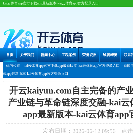
kai云体育app官方下载app最新版本-kai云体育app官方登录入口
首页
关于我们
新闻中心
工程案例
荣誉资质
诚聘精英
联系
你的位置：
kai云体育app官方下载app最新版本-kai云体育app官方登录入口
>
新闻
载app最新版本-kai云体育app官方登录入口
开云kaiyun.com自主完备的
产业链与革命链深度交融-kai云
app最新版本-kai云体育a
发布日期：2026-06-12 09:56 