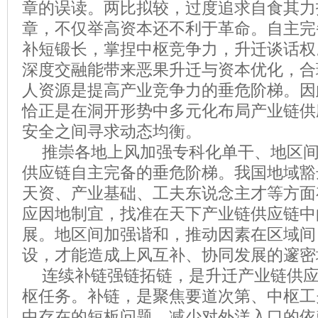
章的误读。两比拟较，过度追求自食其力
章，不仅举高资本还不利于革命。自主完
补短锻长，掌捏中枢竞争力，升迁谈话权
深度交融能带来恶果升迁与资本优化，合
人资源是提高产业竞争力的垂危阶梯。因
恰正是在洞开形势中多元化布局产业链供
安全之间寻求动态均衡。
推崇各地上风加强专科化单干、地区
供应链自主完备的垂危阶梯。我国地域豁
天资、产业基础、工夫东说念主才等方面
应因地制宜，找准在天下产业链供应链中
展。地区间加强谐和，推动因素在区域间
设，才能造成上风互补、协同发展的邃密
连续补链强链拓链，是升迁产业链供
枢任务。补链，是聚焦要道次第、中枢工
中存在的短板问题，减少对外洋入口的依