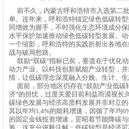
前不久，内蒙古呼和浩特市入选第二
单。连年来，呼和浩特锚定绿色低碳转型
同增效为握手，不时强化生态环境成分保
水平保护加速推动绿色低碳转型发展。动
一个缩影，呼和浩特的实践折射出各地在
战与破局想路。
鼓励“双碳”指标已矣，要道在于优化
动力产业、以科技创新赋能产业转型，并
情，让低碳理念深度融入分娩、生计、生
面前，部分地区仍存在“鼓励产业低碳
济”的担忧，过度关爱目前利益而漠视长
碳绿色发展与经济高质料发展并非对立的
其以年均1.4%的能耗增速，因循了年均6%的
的固定金钱投资增速，罢昭着节能降碳与
筹。这充分评释注解：低碳转型是经济可