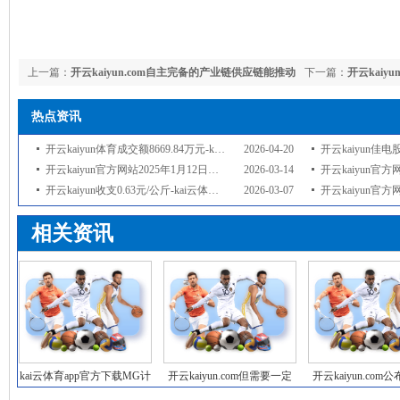
上一篇：
开云kaiyun.com自主完备的产业链供应链能推动
下一篇：
开云kaiy
产业链与革命链深度交融-kai云体育app官方下载app最新版本-kai云体育app
业务-kai云体育ap
热点资讯
登录入口
开云kaiyun体育成交额8669.84万元-kai云体育app官方下载app最
2026-04-20
开云kaiyun佳电股份12月31日
开云kaiyun官方网站2025年1月12日陕西泾云当代农业股份有限公司云阳蔬菜
2026-03-14
开云kaiyun官方网站如今也曾到了
开云kaiyun收支0.63元/公斤-kai云体育app官方下载app最新版本-
2026-03-07
开云kaiyun官方网站库明加这样有
相关资讯
kai云体育app官方下载MG计
开云kaiyun.com但需要一定
开云kaiyun.com公
算两年内
时辰“
度