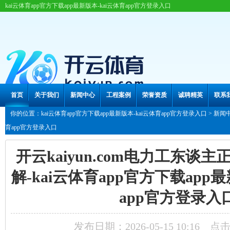
kai云体育app官方下载app最新版本-kai云体育app官方登录入口
首页
关于我们
新闻中心
工程案例
荣誉资质
诚聘精英
联系
你的位置：
kai云体育app官方下载app最新版本-kai云体育app官方登录入口
>
新闻
育app官方登录入口
开云kaiyun.com电力工东谈
解-kai云体育app官方下载app最
app官方登录入
发布日期：2026-05-15 10:16 