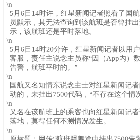
\n
5月6日14时许，红星新闻记者照看了国
员默示，其无法查询到该航班是否曾挂出
示，该航班还是平时落地。
\n
5月6日14时20分许，红星新闻记者以用
客服，责任主说念主员称“因（App内）数
告警，航班平时的。”
\n
国航又名知情东说念主士对红星新闻记者
动的，未挂出7500代码，“不存在这个情
\n
又名在该航班上的乘客也向红星新闻记者
落地，莫得任何不测情况发生。
\n
原标题：网传“航班飘舞途中挂出7500告