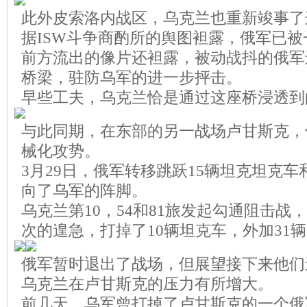
此外皮索洛内战区，乌克兰也重新竣事了
据ISW斗争商酌所的舆图袒露，俄军已
前方流出的像片还袒露，被动战抖的俄军
桥梁，驻防乌军的进一步抨击。
早些工夫，乌克兰恰是通过这座桥浸透到
与此同期，在东部的另一战场卢甘斯克，
械化攻势。
3月29日，俄军转移跳跃15辆坦克坦克车
向了乌军的阵脚。
乌克兰第10，54和81旅发起勾通阻击战
次的遑急，打掉了10辆坦克车，外加31
俄军暂时退出了战场，但展望接下来他们
乌克兰在卢甘斯克的压力有所增大。
前几天，乌军曾打掉了卢甘斯克的一个俄