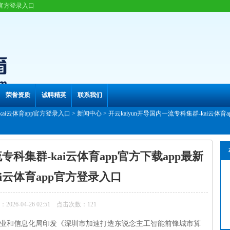
pp官方登录入口
荣誉资质
诚聘精英
联系我们
-kai云体育app官方登录入口
>
新闻中心
> 开云kaiyun开导国内一流专科集群-kai云体育
流专科集群-kai云体育app官方下载app最新
ai云体育app官方登录入口
026-04-26 02:51 点击次数：121
市工业和信息化局印发《深圳市加速打造东说念主工智能前锋城市算