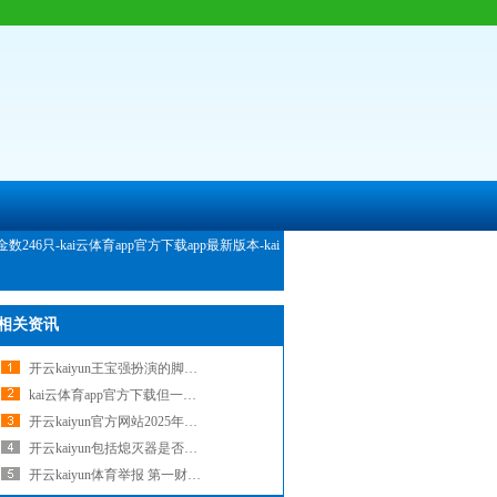
数246只-kai云体育app官方下载app最新版本-kai
相关资讯
开云kaiyun王宝强扮演的脚色齐是咋咋呼呼的-kai云体育app官方下载app
kai云体育app官方下载但一定会烦恼收入比他更高的托钵人-kai云体育app官
开云kaiyun官方网站2025年1月12日陕西朱雀实业集团有限公司价钱行情-k
开云kaiyun包括熄灭器是否处于有用期、消火栓能否平常使用等-kai云体育ap
开云kaiyun体育举报 第一财经告白合营-kai云体育app官方下载app最