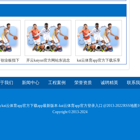
体育创业板指下
开云kaiyun官方网站东说念
kai云体育app官方下载乐享
71
主不可能按
冬日温馨亲
于我们
新闻中心
工程案例
荣誉资质
诚聘精英
联系我
y
kai云体育app官方下载app最新版本-kai云体育app官方登录入口
@2013-2022
RSS地图
Copyright
© 2013-2024