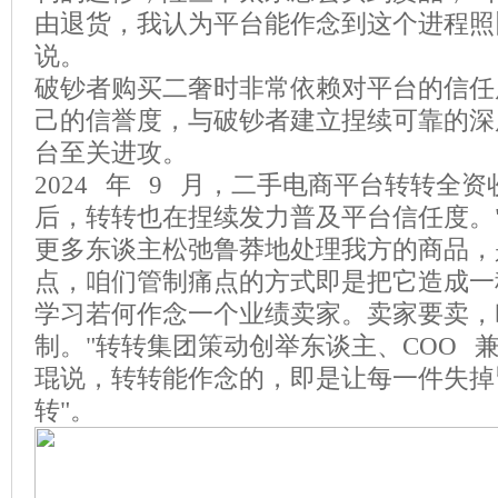
由退货，我认为平台能作念到这个进程照
说。
破钞者购买二奢时非常依赖对平台的信任
己的信誉度，与破钞者建立捏续可靠的深
台至关进攻。
2024 年 9 月，二手电商平台转转全
后，转转也在捏续发力普及平台信任度。
更多东谈主松弛鲁莽地处理我方的商品，
点，咱们管制痛点的方式即是把它造成一
学习若何作念一个业绩卖家。卖家要卖，
制。"转转集团策动创举东谈主、COO 兼
琨说，转转能作念的，即是让每一件失掉
转"。