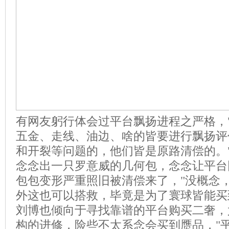
有网友躬行体会过平台飘扬进程之严格，
五金、走线、油边、啥的皆要进行飘扬评
和开裂等问题的，他们皆是原路清偿的。
念念出一只罗意威的几何包，念念让平台
包包变形严重照旧被清偿来了，"没概念
外这也可以搭救，毕竟是为了寰球皆能买
刘博也倾向于寻找靠谱的平台购买二奢，
构的进修，险些不太系念会买到赝品，"平