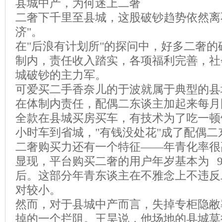
县城中产，为何迷上二奢
二奢下千里至县城，这股破钞趋势依然离
济"。
在"后浪有计划所"的探问中，好多二奢
制内，责任收入踏实，各项福利完善，社
城破钞的主力军。
可爱买二手香奈儿的于波就属于典型的县
在体制内责任，配偶二东谈主加起来每月
全款在县城买房买车，有技术为了吃一顿
小时车到省城，"有钱没处花"成了配偶
二奢购买力还有一个特征——年青化率很
显现，平台购买二奢的用户年岁基本为 90
后。这部分年青东谈主在不雅念上不违反
对较小。
然而，对于县城中产而言，失掉专柜隐敝
掉的一个拦阻。王昊说，他场地的县城莫