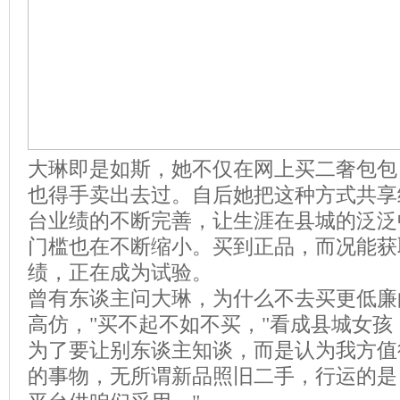
大琳即是如斯，她不仅在网上买二奢包包
也得手卖出去过。自后她把这种方式共享
台业绩的不断完善，让生涯在县城的泛泛
门槛也在不断缩小。买到正品，而况能获
绩，正在成为试验。
曾有东谈主问大琳，为什么不去买更低廉
高仿，"买不起不如不买，"看成县城女
为了要让别东谈主知谈，而是认为我方值
的事物，无所谓新品照旧二手，行运的是