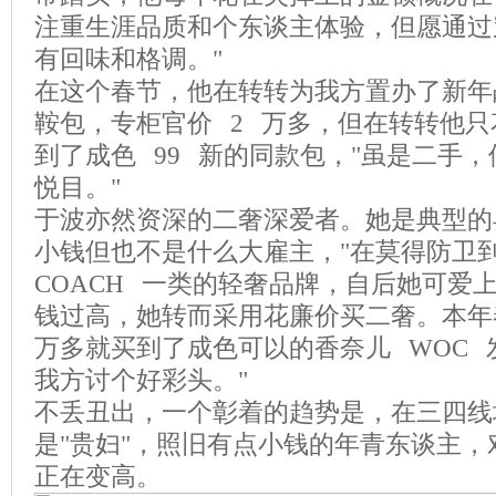
注重生涯品质和个东谈主体验，但愿通过
有回味和格调。"
在这个春节，他在转转为我方置办了新年战
鞍包，专柜官价 2 万多，但在转转他只
到了成色 99 新的同款包，"虽是二手
悦目。"
于波亦然资深的二奢深爱者。她是典型的
小钱但也不是什么大雇主，"在莫得防卫到
COACH 一类的轻奢品牌，自后她可爱
钱过高，她转而采用花廉价买二奢。本年
万多就买到了成色可以的香奈儿 WOC 
我方讨个好彩头。"
不丢丑出，一个彰着的趋势是，在三四线
是"贵妇"，照旧有点小钱的年青东谈主
正在变高。