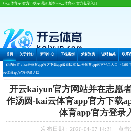
kai云体育app官方下载app最新版本-kai云体育app官方登录入口
首页
关于我们
新闻中心
工程案例
荣誉资质
诚聘精英
联系
你的位置：
kai云体育app官方下载app最新版本-kai云体育app官方登录入口
>
新闻
云体育app官方登录入口
开云kaiyun官方网站并在志
作汤圆-kai云体育app官方下载ap
体育app官方登录
发布日期：2026-04-07 14:21 点