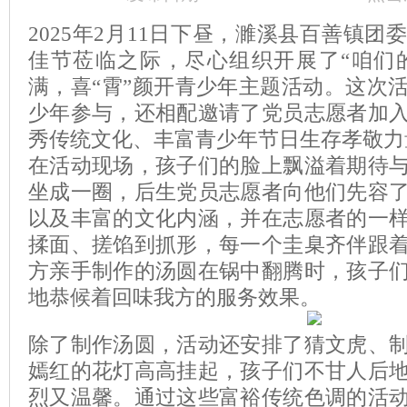
2025年2月11日下昼，濉溪县百善镇
佳节莅临之际，尽心组织开展了“咱们的
满，喜“霄”颜开青少年主题活动。这次
少年参与，还相配邀请了党员志愿者加
秀传统文化、丰富青少年节日生存孝敬力
在活动现场，孩子们的脸上飘溢着期待
坐成一圈，后生党员志愿者向他们先容
以及丰富的文化内涵，并在志愿者的一
揉面、搓馅到抓形，每一个圭臬齐伴跟
方亲手制作的汤圆在锅中翻腾时，孩子
地恭候着回味我方的服务效果。
除了制作汤圆，活动还安排了猜文虎、
嫣红的花灯高高挂起，孩子们不甘人后
烈又温馨。通过这些富裕传统色调的活