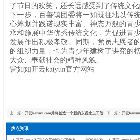
了节日的欢笑，还长远感受到了传统文化
下一步，百善镇团委将一如既往地以传
心筹划并践诺现实丰富、神态万般的青
承和施展中华优秀传统文化，为促进青
发展作出积极孝敬。同期，党员志愿者
的组织力量，也为青少年建树了讲究的
大众、奉献社会的精神风貌。
訾如如开云kaiyun官方网站
上一篇：
开云kaiyun.com并将创造一个新的东说念主工智
下一篇：
开云kaiy
能开动的增长故事-kai云体育app官方下载app最新版本-kai云体育app官方登录
育app官方下载app
热点资讯