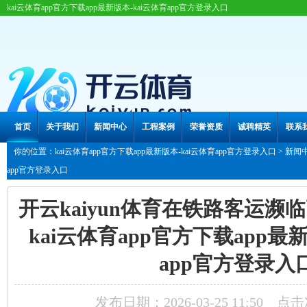
kai云体育app官方下载app最新版本-kai云体育app官方登录入口
首页
关于我们
新闻中心
工程案例
荣誉资质
诚聘精英
联系
你的位置：
kai云体育app官方下载app最新版本-kai云体育app官方登录入口
>
新闻
app官方登录入口
开云kaiyun体育在铁路客运濒
kai云体育app官方下载app最新
app官方登录入
发布日期：2026-03-25 11:50 点