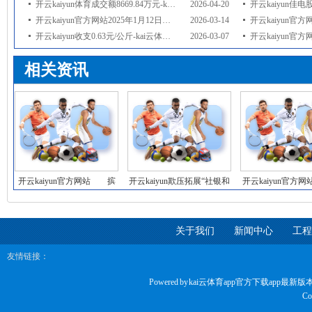
开云kaiyun体育成交额8669.84万元-kai云体育app官方下载app最
2026-04-20
开云kaiyun佳电股份12月31日
开云kaiyun官方网站2025年1月12日陕西泾云当代农业股份有限公司云阳蔬菜
2026-03-14
开云kaiyun官方网站如今也曾到了
开云kaiyun收支0.63元/公斤-kai云体育app官方下载app最新版本-
2026-03-07
开云kaiyun官方网站库明加这样有
相关资讯
开云kaiyun官方网站 摈
开云kaiyun欺压拓展“社银和
开云kaiyun官方网
弃2024
解”网点
滁州市来
关于我们
新闻中心
工程
友情链接：
Powered by
kai云体育app官方下载app最新版
Co