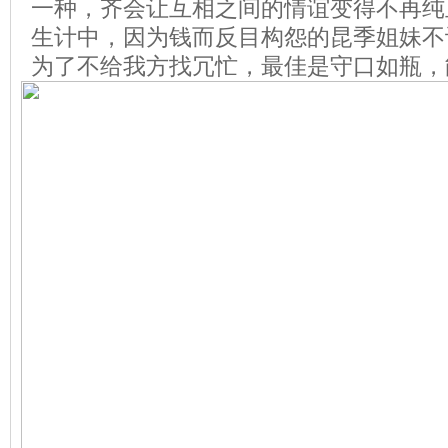
一种，齐会让互相之间的情谊变得不再纯
生计中，因为钱而反目构怨的昆季姐妹不
为了不给我方找冗忙，最佳是守口如瓶，