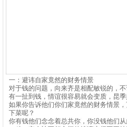
一：避讳自家竟然的财务情景
对于钱的问题，向来齐是相配敏锐的，不
有一扯到钱，情谊很容易就会变质，昆季
如果你告诉他们你们家竟然的财务情景，
下菜呢？
你有钱他们念念着总共你，你没钱他们从