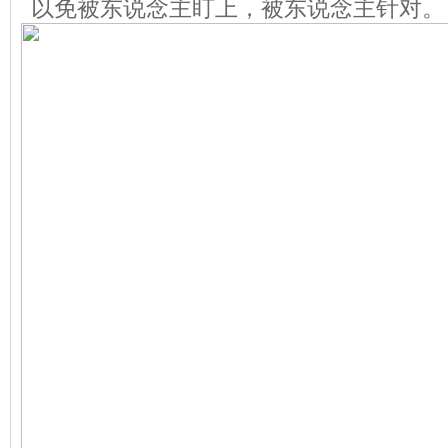
以免被东说念主盯上，被东说念主针对。