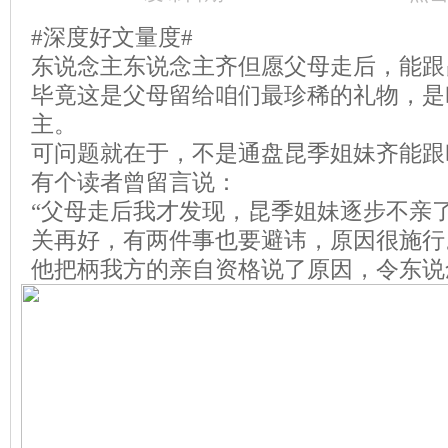
#深度好文量度#
东说念主东说念主齐但愿父母走后，能跟
毕竟这是父母留给咱们最珍稀的礼物，是
主。
可问题就在于，不是通盘昆季姐妹齐能跟
有个读者曾留言说：
“父母走后我才发现，昆季姐妹逐步不亲
关再好，有两件事也要避讳，原因很施行
他把柄我方的亲自资格说了原因，令东说