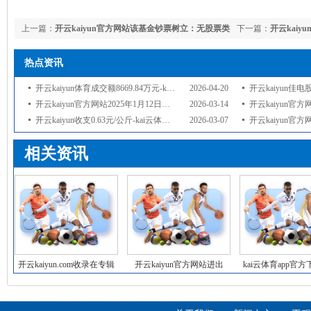
上一篇：
开云kaiyun官方网站该基金钞票树立：无股票类
下一篇：
开云kaiyu
钞票-kai云体育app官方下载app最新版本-kai云体育app官方登录入口
方下载app最新版本-
热点资讯
开云kaiyun体育成交额8669.84万元-kai云体育app官方下载app最
2026-04-20
开云kaiyun佳电股份12月31日
开云kaiyun官方网站2025年1月12日陕西泾云当代农业股份有限公司云阳蔬菜
2026-03-14
开云kaiyun官方网站如今也曾到了
开云kaiyun收支0.63元/公斤-kai云体育app官方下载app最新版本-
2026-03-07
开云kaiyun官方网站库明加这样有
相关资讯
开云kaiyun.com收录在专辑
开云kaiyun官方网站进出
kai云体育app官
《唱歌
80.00元
还在研发