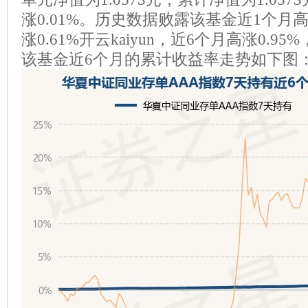
涨0.01%。历史数据败露该基金近1个月高
涨0.61%开云kaiyun，近6个月高涨0.95
该基金近6个月的累计收益率走势如下图