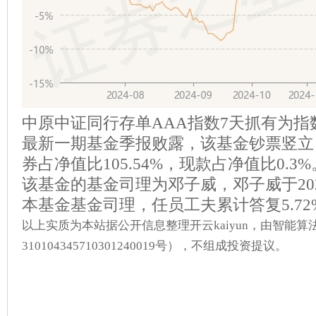
中原中证同行存单AAA指数7天抓有为指
最新一期基金季报败露，该基金钞票竖立
券占净值比105.54%，现款占净值比0.3%
该基金的基金司理为邓子威，邓子威于202
本基金基金司理，任员工夫累计答复5.72
以上实质为本站据公开信息整理开云kaiyun，由智能
310104345710301240019号），不组成投资提议。