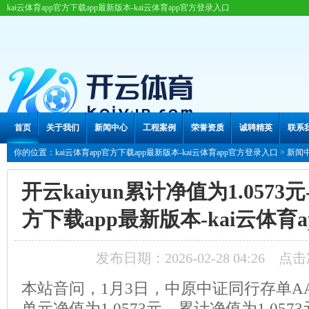
kai云体育app官方下载app最新版本-kai云体育app官方登录入口
首页
关于我们
新闻中心
工程案例
荣誉资质
诚聘精英
联系
你的位置：
kai云体育app官方下载app最新版本-kai云体育app官方登录入口
>
新闻
开云kaiyun累计净值为1.0573元
方下载app最新版本-kai云体育
发布日期：2026-02-28 04:26 点
本站音问，1月3日，中原中证同行存单A
单元净值为1.0573元，累计净值为1.05