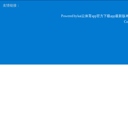
友情链接：
Powered by
kai云体育app官方下载app最新版
Co