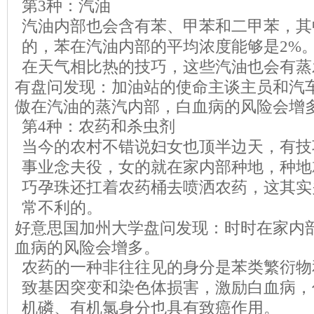
第3种：汽油
汽油内部也会含有苯、甲苯和二甲苯，其
的，苯在汽油内部的平均浓度能够是2%
在天气相比热的技巧，这些汽油也会有蒸
有盘问发现：加油站的使命主谈主员和汽
傲在汽油的蒸汽内部，白血病的风险会增
第4种：农药和杀虫剂
当今的农村不错说妇女也顶半边天，有技
事业念夫役，女的就在家内部种地，种地
巧孕珠还扛着农药桶去喷洒农药，这其实
常不利的。
好意思国加州大学盘问发现：时时在家内
血病的风险会增多。
农药的一种非往往见的身分是苯类繁衍物
致基因突变和染色体损害，激励白血病，
机磷、有机氯身分也具有致癌作用。