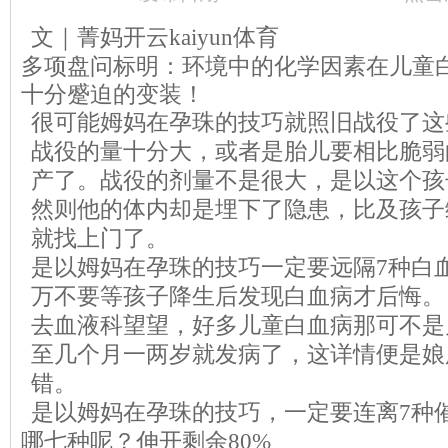
文｜菁妈开云kaiyun体育
多项盘问标明：环境中的化学因素在儿童
十分蹙迫的变装！
很可能姆妈在孕珠的技巧就照旧战役了这
战役的量十分大，或者是胎儿要相比脆弱
产了。战役的剂量不是很大，是以这个孩
然则他的体内却是埋下了隐患，比及孩子
就找上门了。
是以姆妈在孕珠的技巧一定要远隔7种白
万不要等孩子降生后发现白血病才后悔。
去血液科望望，好多儿童白血病那可不是
至几个月一两岁就发病了，这详情便是娘
错。
是以姆妈在孕珠的技巧，一定要连离7种
哪七种呢？伸开剩余80%