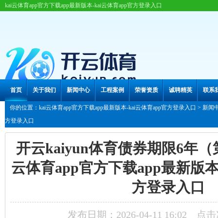
kai云体育app官方下载app最新版本-kai云体育app官方登录入口
首页
关于我们
新闻中心
工程案例
荣誉资质
诚聘精英
联系
你的位置：
kai云体育app官方下载app最新版本-kai云体育app官方登录入口
>
新闻
方登录入口
开云kaiyun体育债券期限6年（第一
云体育app官方下载app最新版本-
方登录入口
发布日期：2026-04-11 16:02 点