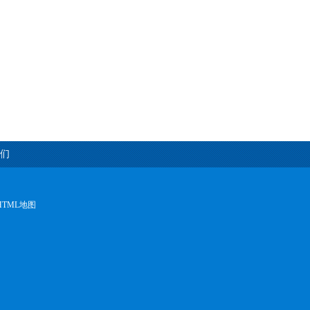
们
HTML地图