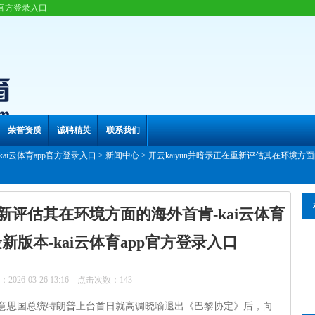
pp官方登录入口
荣誉资质
诚聘精英
联系我们
-kai云体育app官方登录入口
>
新闻中心
> 开云kaiyun并暗示正在重新评估其在环境方面的
重新评估其在环境方面的海外首肯-kai云体育
最新版本-kai云体育app官方登录入口
026-03-26 13:16 点击次数：143
好意思国总统特朗普上台首日就高调晓喻退出《巴黎协定》后，向