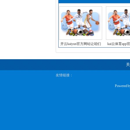
开云kaiyun官方网站让咱们
kai云体育ap
从一谈经典
报价3
关
友情链接：
Powered b