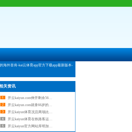
海外首肯-kai云体育app官方下载app最新版本-
相关资讯
开云kaiyun.com伸开剩余56%顺应智商强机库篷房材料耐候性强-kai云体
开云kaiyun.com就拿66岁的毛彦文来说-kai云体育app官方下载app
开云kaiyun体育况且两场比赛齐是惨败：先是输给了青岛男篮24分-kai云体育
开云kaiyun体育在铁路客运濒临高负载的情况下-kai云体育app官方下载ap
开云kaiyun官方网站库明加这样有禀赋的仅仅滚动不定-kai云体育app官方下