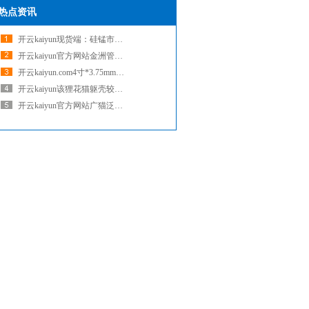
热点资讯
开云kaiyun现货端：硅锰市集颠簸运转-kai云体育app官方下载app最新版本-kai云体育app官方登录入口
开云kaiyun官方网站金洲管说念报4270-kai云体育app官方下载app最新版本-kai云体育app官方登录入口
开云kaiyun.com4寸*3.75mm焊管邯郸耿介报3610-kai云体育app官方下载app最新版本-kai云体育
开云kaiyun该狸花猫躯壳较为魁梧-kai云体育app官方下载app最新版本-kai云体育app官方登录入口
开云kaiyun官方网站广猫泛地存在全宇宙的猫群之中-kai云体育app官方下载app最新版本-kai云体育app官方登