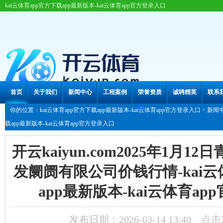
kai云体育app官方下载app最新版本-kai云体育app官方登录入口
首页
关于我们
新闻中心
工程案例
荣誉资质
诚聘精英
联系
你的位置：
kai云体育app官方下载app最新版本-kai云体育app官方登录入口
>
新闻
载app最新版本-kai云体育app官方登录入口
开云kaiyun.com2025年1月
发阛阓有限公司价钱行情-kai云
app最新版本-kai云体育a
发布日期：2026-03-14 13:40 点