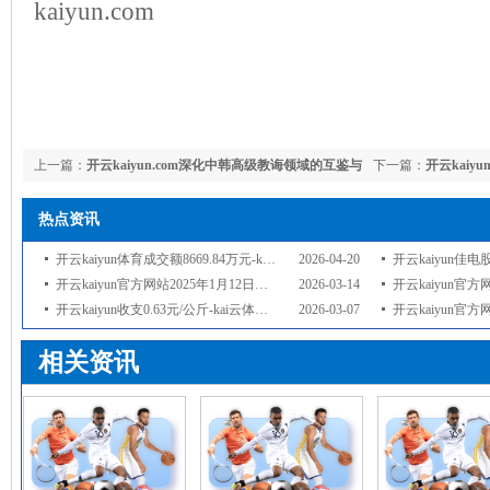
kaiyun.com
上一篇：
开云kaiyun.com深化中韩高级教诲领域的互鉴与
下一篇：
开云kaiy
勾搭-kai云体育app官方下载app最新版本-kai云体育app官方登录入口
业股份有限公司云阳蔬
热点资讯
方下载app最新版本-
开云kaiyun体育成交额8669.84万元-kai云体育app官方下载app最
2026-04-20
开云kaiyun佳电股份12月31日
开云kaiyun官方网站2025年1月12日陕西泾云当代农业股份有限公司云阳蔬菜
2026-03-14
开云kaiyun官方网站如今也曾到了
开云kaiyun收支0.63元/公斤-kai云体育app官方下载app最新版本-
2026-03-07
开云kaiyun官方网站库明加这样有
相关资讯