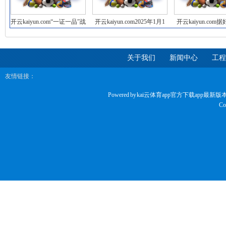
开云kaiyun.com“一证一品”战
开云kaiyun.com2025年1月1
开云kaiyun.co
略
白宫官
关于我们
新闻中心
工程
友情链接：
Powered by
kai云体育app官方下载app最新版
Co