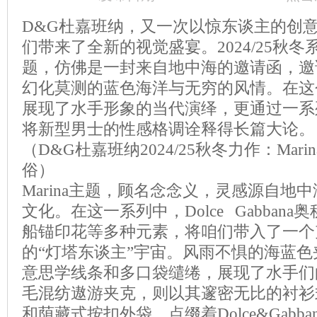
D&G杜嘉班纳，又一次以惊东谈主的创
们带来了全新的视觉盛宴。2024/25秋冬系
题，仿佛是一封来自地中海的邀请函，邀
幻化莫测的蓝色海洋与无穷的风情。在这
展现了水手形象的当代演绎，更通过一系
将新型男士的性感格调诠释得长篇大论。
（D&G杜嘉班纳2024/25秋冬力作：Mar
俗）
Marina主题，顾名念念义，灵感源自地
文化。在这一系列中，Dolce Gabban
船锚印花等多种元素，将咱们带入了一个
的“灯塔东谈主”宇宙。风雨不惧的海蓝
意思学线条和多口袋缱绻，展现了水手们
毛混纺遨游夹克，则以其邃密无比的衬衫
和荫藏式按扣外袋，点缀着Dolce&Gabb