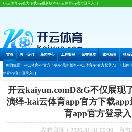
kai云体育app官方下载app最新版本-kai云体育app官方登录入口
首页
关于我们
新闻中心
工程案例
荣誉资质
诚聘精英
联系
你的位置：
kai云体育app官方下载app最新版本-kai云体育app官方登录入口
>
新闻
体育app官方登录入口
开云kaiyun.comD&G不仅
演绎-kai云体育app官方下载app
育app官方登录
发布日期：2026-01-31 00:39 点