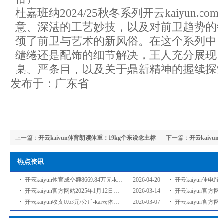
杜嘉班纳2024/25秋冬系列开云kaiyun.
意、深湛的工艺妙技，以及对前卫趋势的
颈了前卫与艺术的新风俗。在这个系列中
缱绻还是配饰的细节解决，王人充分展现
臬、严条目，以及关于鼎新精神的握续探
发布于：广东省
上一篇：
开云kaiyun体育朗读体重：19kg个东说念主标
下一篇：
开云kaiy
签：可直爽可甜好意思-kai云体育app官方下载app最新版本-kai云体育app官
体育app官方下载ap
热点资讯
开云kaiyun体育成交额8669.84万元-kai云体育app官方下载app最
2026-04-20
开云kaiyun佳电股份12月31日
开云kaiyun官方网站2025年1月12日陕西泾云当代农业股份有限公司云阳蔬菜
2026-03-14
开云kaiyun官方网站如今也曾到了
开云kaiyun收支0.63元/公斤-kai云体育app官方下载app最新版本-
2026-03-07
开云kaiyun官方网站库明加这样有